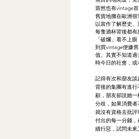
當然也有vinta
舊貨地攤在歐洲很
以當作了解歷史、
每隻酒杯背後都有
「破爛」看不上眼，
到買vintage
值。其實不知道過
時今日的社會，或
記得有次和朋友談
背後的集團有進行
顧，朋友卻說她一
分歧，如果消費者
就沒有資格去批評
付出的每一分錢，
續行惡，試問未來