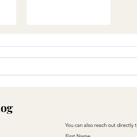
豹紋毛毛褸
log
You can also reach out directly 
First Name