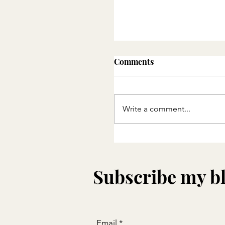
Comments
小店難做
Write a comment...
Subscribe my b
Email