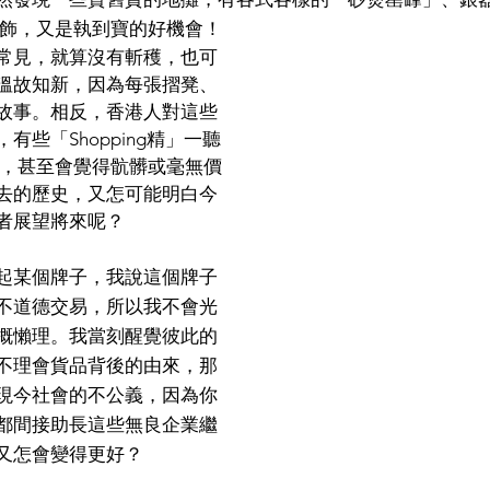
ge首飾，又是執到寶的好機會！
常見，就算沒有斬穫，也可
溫故知新，因為每張摺凳、
故事。相反，香港人對這些
有些「Shopping精」一聽
便嫌舊，甚至會覺得骯髒或毫無價
去的歷史，又怎可能明白今
者展望將來呢？
起某個牌子，我說這個牌子
不道德交易，所以我不會光
概懶理。我當刻醒覺彼此的
不理會貨品背後的由來，那
現今社會的不公義，因為你
都間接助長這些無良企業繼
又怎會變得更好？