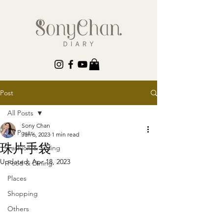
Post
All Posts
Sony Chan
All Posts
Jan 6, 2023
1 min read
珠片手袋
Fashion & Styling
Updated:
Apr 18, 2023
Food & Dining
Places
Shopping
Others