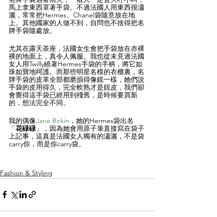
馬上拿東西罩著手袋。不過法國人用東西很瀟
灑，常常把Hermes、Chanel袋隨意放在地
上。其他國家的人做不到，自問也不捨得把名
牌手袋隨處放。
尤其在露天茶座，法國女生會把手袋放在赤裸
裸的地面上，真令人佩服。我也從未見過法國
女人用Twilly繞著Hermes手袋的手柄，將它如
珠如寶地呵護。而那些明星名模的衣櫃裏，名
牌手袋的皮革全部都磨損得像鏡一樣，她們說
手袋的皮用得久，完全軟熟才是靚皮，我們卻
會覺得這手袋已經用到殘舊，是時候要買新
的，想法完全不同。
我的偶像
Jane Birkin
，她的Hermes袋出名
「
花碌碌
」，因為她會用原子筆直接寫在袋子
上記事，這真是法國女人獨有的瀟灑，不是袋
carry你，而是你carry袋。
Fashion & Styling