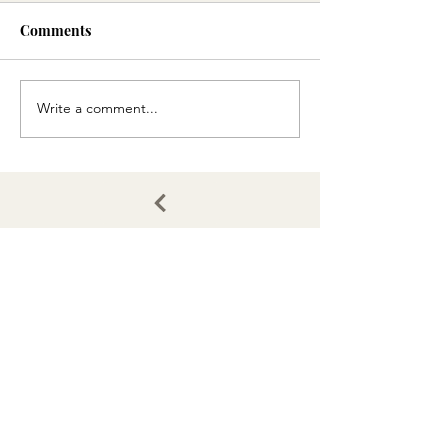
Comments
星味
Perfect shot
Write a comment...
Email
Join
You can also reach out directly to me