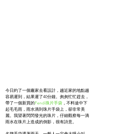
今日約了一個廠家去看設計，越近家的地點越
容易遲到，結果遲了40分鐘。匆匆忙忙趕去，
帶了一個新買的
Fendi珠片手袋
，不料途中下
起毛毛雨，雨水滴到珠片手袋上，卻非常美
麗。我望著閃閃發光的珠片，仔細觀察每一滴
雨水在珠片上造成的倒影，很有詩意。
名牌手袋遇著雨天，一般人一定會大呼小叫，