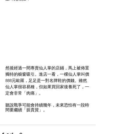
然後經過一間專賣仙人掌的店鋪，馬上被佈置
獨特的櫥窗吸引。進店一看，一棵仙人掌叫價
888元歐羅，足足是一對名牌鞋的價錢。雖然
仙人掌很容易種，但如果買回家後養死了，一
定會非常「肉痛」。
聽說戰爭可能會持續幾年，未來恐怕有一段時
間要繼續「捱貴貨」。