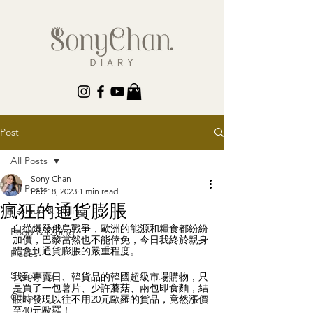
Post
All Posts
Sony Chan
All Posts
Feb 18, 2023
1 min read
瘋狂的通貨膨脹
Fashion & Styling
自從爆發俄烏戰爭，歐洲的能源和糧食都紛紛
Food & Dining
加價，巴黎當然也不能倖免，今日我終於親身
體會到通貨膨脹的嚴重程度。
Places
Shopping
我到專賣日、韓貨品的韓國超級市場購物，只
是買了一包薯片、少許蘑菇、兩包即食麵，結
Others
賬時發現以往不用20元歐羅的貨品，竟然漲價
至40元歐羅！