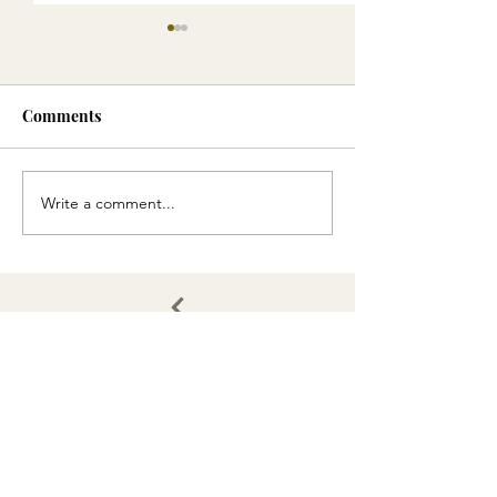
Comments
法式帶子
素食大餐
Write a comment...
Email
Join