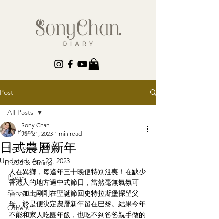
Post
All Posts
Sony Chan
All Posts
Jan 21, 2023
1 min read
日式農曆新年
Fashion & Styling
Updated:
Apr 22, 2023
Food & Dining
人在異鄉，每逢年三十晚便特別沮喪！在缺少
Places
香港人的地方過中式節日，當然毫無氣氛可
Shopping
言，加上剛剛在聖誕節回史特拉斯堡探望父
母，於是便決定農曆新年留在巴黎。結果今年
Others
不能和家人吃團年飯，也吃不到爸爸親手做的