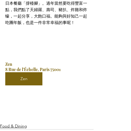
日本餐廳「撐檯腳」。過年當然要吃得豐富一
點，我們點了天婦羅、壽司、豬扒、炸雞和炸
蠔，一起分享，大飽口福。能夠與好知己一起
吃團年飯，也是一件非常幸福的事呢！
Zen
8 Rue de l'Échelle, Paris 75001 
Zen
Food & Dining