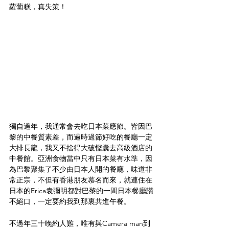
蘿蔔糕，真失策！
獨自過年，我通常會去吃日本菜應節。皆因巴
黎的中餐質素差，而過時過節好吃的餐廳一定
大排長龍，我又不捨得大破慳囊去高級酒店的
中餐館。亞洲食物當中只有日本菜有水準，因
為巴黎聚集了不少由日本人開的餐廳，味道非
常正宗，不但有香港朋友慕名而來，就連住在
日本的Erica袁彌明都對巴黎的一間日本餐廳讚
不絕口，一定要約我到那裏共進午餐。
不過年三十晚約人難，唯有與Camera man到